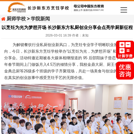
厨师学校
>
学院新闻
以烹饪为光为梦想开场 长沙新东方私厨创业分享会点亮学厨新征程
2026-03-01 16:39 作者：未知
为解锁餐饮行业私厨创业新风口，为烹饪专业学子明晰职业发展方
向，今日，长沙新东方烹饪学校举办“以烹饪为光，为梦想开场” 私厨创业
分享会。活动特邀近期被各大媒体相继报道的 95 后邵阳妹子曾恋，在26
年春节期间上门做饭月入4.5万的倾情分享，我校金鼎大厨、厨王全科、
金典总厨等26级多个班级的学子齐聚现场，共赴一场美食与创业的盛宴，
在真实的创业故事中感受烹饪手艺的无限价值。