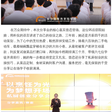
在万众期待中，本次分享会的核心嘉宾曾恋登场。这位95后邵阳姑
娘，用朴实的语言讲述了自己的创业之路。三年前，她还是月薪四千的活
动策划，为了心中的烹饪热爱，毅然辞掉安稳工作，骑着六百块的二手电
动车，载着锅碗瓢盆穿梭在长沙的大街小巷。从最初被客户差评主动退
款，到反复试做菜品打磨口味，再到如今档期排满三个月、带领六七位学
徒并肩前行，她的每一步都走得坚定又扎实。曾恋还分享了私厨创业的实
操技巧，从菜品定制、食材采购到客户沟通、服务把控，毫无保留的干货
分享让在场学子收获满满。