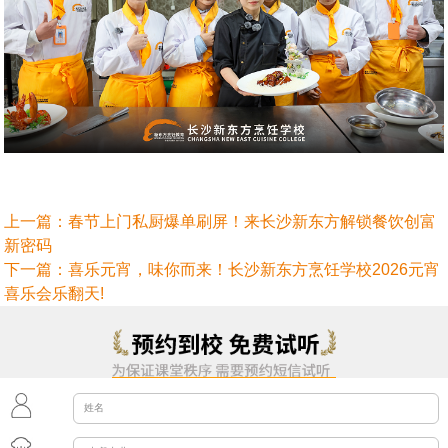
上一篇：
春节上门私厨爆单刷屏！来长沙新东方解锁餐饮创富
新密码
下一篇：
喜乐元宵，味你而来！长沙新东方烹饪学校2026元宵
喜乐会乐翻天!