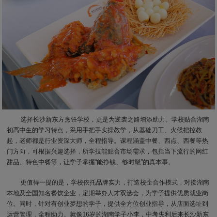
选择长沙新东方烹饪学校，更是为逆袭之路增添助力。学校贴合湖南
初高中生的学习特点，采用手把手实操教学，从基础刀工、火候把控教
起，老师都是行业资深大师，全程指导。课程涵盖中餐、西点、西餐等热
门方向，可根据兴趣选择，所学技能贴合市场需求，包括当下流行的网红
甜品、特色中餐等，让学子掌握“能挣钱、够时髦”的真本事。
更值得一提的是，学校依托品牌实力，打造校企合作模式，对接湖南
本地及全国知名餐饮企业，定期举办人才双选会，为学子提供优质就业岗
位。同时，针对有创业梦想的学子，提供全方位创业指导，从店面选址到
运营管理，全程助力。就像16岁的湖南学子小李，中考失利后来长沙新东