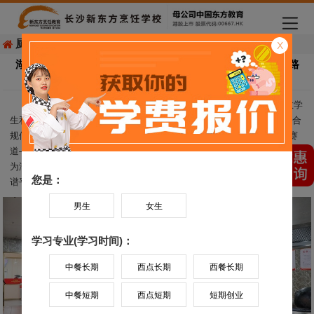
厨师学校
>
行业资讯
X
湖南初高中生考不上高中去干什么比较好？学烹饪稳走逆袭路
2026-05-08 16:10 作者：未知
湖南初高中生考不上高中去干什么比较好？这是每年中考后，无数学
生和家长共同的困惑。随着湖南中考改革推进，未达普高分数线的学生合
规借读几乎不可能，与其纠结于“独木桥”，不如选择一条更适合自己的赛
道——学一门实用技术，其中烹饪专业凭借低门槛、高需求、好出路，成
为湖南初高中生的优选，而长沙新东方烹饪学校，正是助力学子逆袭的靠
您是：
谱平台。
男生
女生
学习专业(学习时间)：
中餐长期
西点长期
西餐长期
中餐短期
西点短期
短期创业